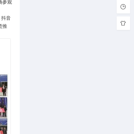
场参观
、抖音
货推