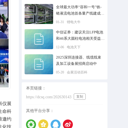
全球最大功率“容和一号”铁-
铬液流电池首条量产线建成投
产
01-31
锂电大牛
中信证券：建议关注LFP电池
和46系大圆柱电池相关受益标
的
12-06
电池天下
2025深圳连接器、线缆线束
及加工设备展招商启动中
05-20
会展活动百科
本页链接：
复制
https://dcsq.com/202630143
科仪展
其他平台分享：
生命科
准邀约
生化技