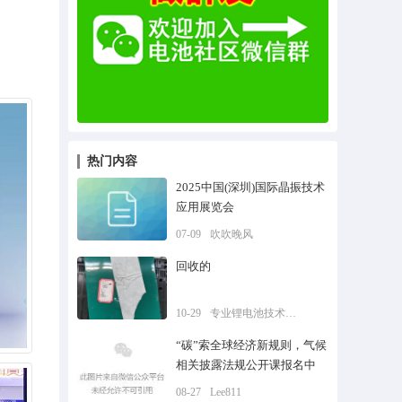
热门内容
2025中国(深圳)国际晶振技术
应用展览会
07-09
吹吹晚风
回收的
10-29
专业锂电池技术方案
“碳”索全球经济新规则，气候
相关披露法规公开课报名中
08-27
Lee811