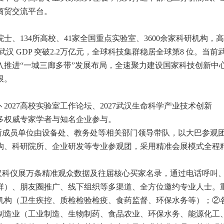
商贸交流平台。
士、134所高校、41家全国重点实验室、3600余家科研机构，
年武汉 GDP 突破2.2万亿元，全球科技集群稳居全球第8 位。当前
入推进“一城三廊多带”发展布局，全速聚力建设国家科技创新中
限。
 2027高校实验室工作论坛、2027武汉生命科学产业技术创新
多权威专家学者与知名企业参与。
百所成员单位由设备处、教务处等相关部门领导带队，以大巴参观
构、科研院所、企业研发等专业参观团，采用精准会展模式全程
7武汉科仪展万条精准观众数据及往届核心买家名录，通过电话呼叫
信群）、朋友圈推广、线下组织等多渠道、全方位邀约专业人士。
机构（卫生疾控、质检检验检疫、食药监督、环保水务等）；②
制造业（工业制造、生物制药、食品农业、环保水务、能源化工