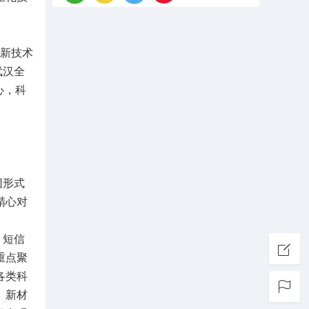
高新技术
武汉全
心，科
团形式
精心对
、短信
重点聚
各类科
、新材