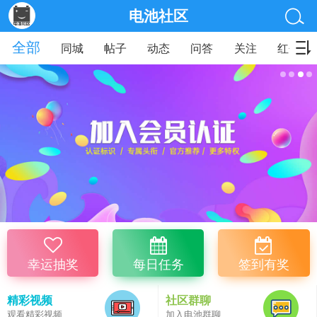
电池社区
全部
同城
帖子
动态
问答
关注
红包
幸运抽奖
每日任务
签到有奖
精彩视频
社区群聊
观看精彩视频
加入电池群聊