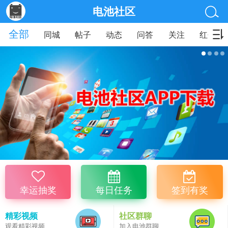
电池社区
全部
同城
帖子
动态
问答
关注
红包
幸运抽奖
每日任务
签到有奖
精彩视频
社区群聊
观看精彩视频
加入电池群聊