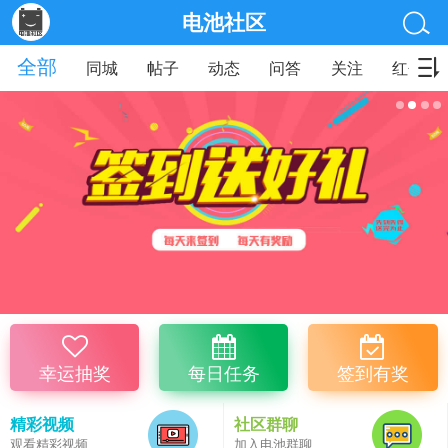
电池社区
全部
同城
帖子
动态
问答
关注
红包
幸运抽奖
每日任务
签到有奖
精彩视频
社区群聊
观看精彩视频
加入电池群聊