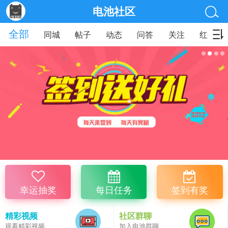
电池社区
全部
同城
帖子
动态
问答
关注
红包
幸运抽奖
每日任务
签到有奖
精彩视频
社区群聊
观看精彩视频
加入电池群聊