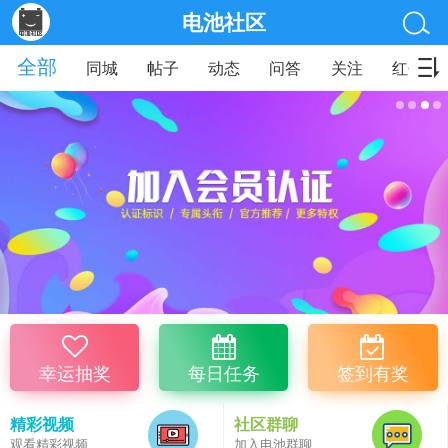
电池社区
全部
同城
帖子
动态
问答
关注
红包
幸运抽奖
每日任务
签到有奖
精彩视频
社区群聊
观看精彩视频
加入电池群聊