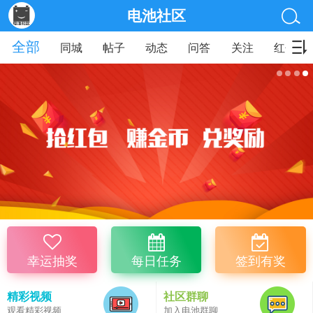
电池社区
全部
同城
帖子
动态
问答
关注
红包
幸运抽奖
每日任务
签到有奖
精彩视频
社区群聊
观看精彩视频
加入电池群聊