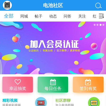
电池社区
全部
同城
帖子
动态
问答
关注
红包
幸运抽奖
每日任务
签到有奖
精彩视频
社区群聊
观看精彩视频
加入电池群聊