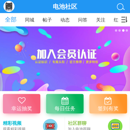
电池社区
全部
同城
帖子
动态
问答
关注
红包
幸运抽奖
每日任务
签到有奖
精彩视频
社区群聊
观看精彩视频
加入电池群聊