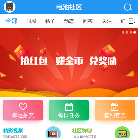
电池社区
全部
同城
帖子
动态
问答
关注
红包
幸运抽奖
每日任务
签到有奖
精彩视频
社区群聊
观看精彩视频
加入电池群聊