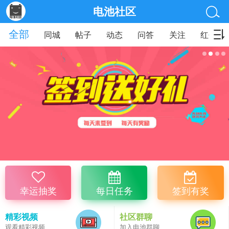
电池社区
全部
同城
帖子
动态
问答
关注
红包
幸运抽奖
每日任务
签到有奖
精彩视频
社区群聊
观看精彩视频
加入电池群聊