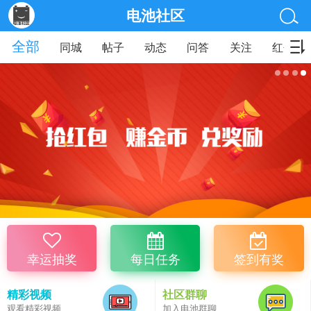
电池社区
全部
同城
帖子
动态
问答
关注
红包
幸运抽奖
每日任务
签到有奖
精彩视频
社区群聊
观看精彩视频
加入电池群聊