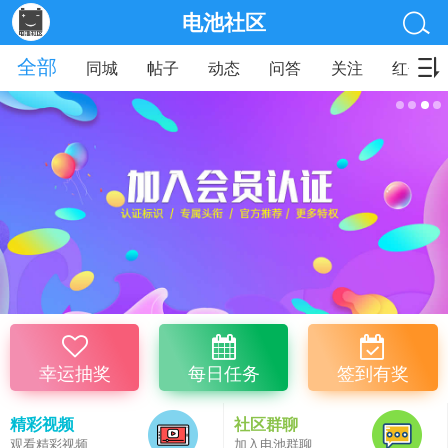
电池社区
全部
同城
帖子
动态
问答
关注
红包
幸运抽奖
每日任务
签到有奖
精彩视频
社区群聊
观看精彩视频
加入电池群聊