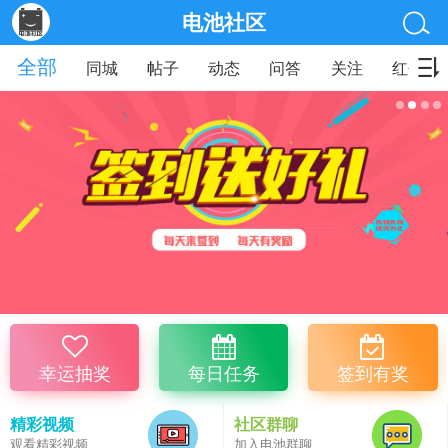
电池社区
全部
同城
帖子
动态
问答
关注
红包
幸运抽奖
每日任务
签到有奖
精彩视频
社区群聊
观看精彩视频
加入电池群聊