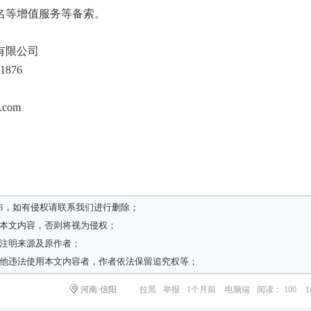
名等增值服务等备索。
有限公司
876
com
布，如有侵权请
联系我们
进行删除；
载本文内容，否则将视为侵权；
请注明来源及原作者；
其他违法使用本文内容者，作者依法保留追究权等；
河南·信阳
拉黑
举报
1个月前
电脑端
阅读： 100