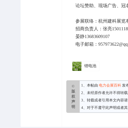
论坛赞助、现场广告、冠
参展联络：杭州建科展览
招商负责人：张亮15011181
晏静13683609107
电子邮箱：957973622@qq.
锂电池
1、本帖由
电力会展百科
发
©
版
2、未经原作者允许不得转
权
3、转载或者引用本文内容
声
明
4、对于不遵守此声明或者