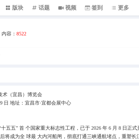
版块
话题
视频
签到
更多
内容：
8522
与技术（宜昌）博览会
7—19 日 地址：宜昌市·宜都会展中心
五五” 首 个国家重大标志性工程，已于 2026 年 6 月 8 日正
元，建成后将成为全 球最 大内河船闸，彻底打通三峡通航堵点，重塑长