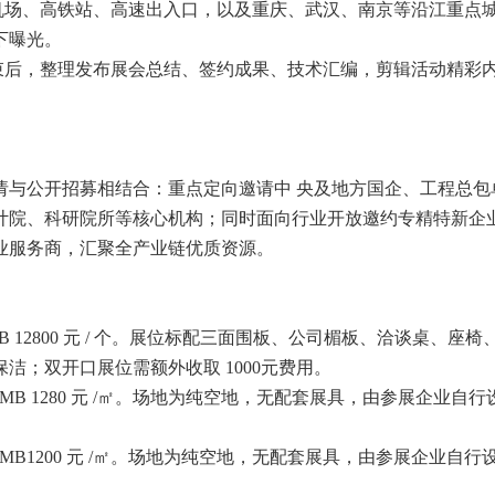
昌机场、高铁站、高速出入口，以及重庆、武汉、南京等沿江重点
下曝光。
结束后，整理发布展会总结、签约成果、技术汇编，剪辑活动精彩
。
请与公开招募相结合：重点定向邀请中 央及地方国企、工程总包
计院、科研院所等核心机构；同时面向行业开放邀约专精特新企
业服务商，汇聚全产业链优质资源。
MB 12800 元 / 个。展位标配三面围板、公司楣板、洽谈桌、座椅
洁；双开口展位需额外收取 1000元费用。
RMB 1280 元 /㎡。场地为纯空地，无配套展具，由参展企业自行
RMB1200 元 /㎡。场地为纯空地，无配套展具，由参展企业自行