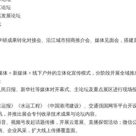
工论坛
运发展论坛
坛
学研成果转化对接会、沿江城市招商推介会、媒体见面会，搭建
。
媒体 + 新媒体 + 线下户外的立体化宣传模式，分阶段开展全域
：
、人民日报、新华社等媒体对开幕式、主论坛及重点展区进行现场
。
国水运报》《水运工程》《中国港湾建设》、交通强国网等平台开
讯，并推出展会专刊收录技术成果与论坛内容。
托抖音、视频号发起话题传播，开展云逛展、直播探馆活动；微信
南、企业风采，扩大线上传播覆盖面。