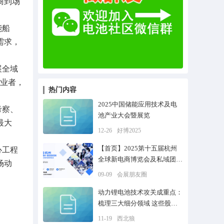
商到场
能船
需求，
展全域
从业者，
热门内容
2025中国储能应用技术及电
考察、
池产业大会暨展览
最大
12-26
好博2025
【首页】2025第十五届杭州
心工程
全球新电商博览会及私域团长
场动
大会
09-09
会展朋友圈
动力锂电池技术攻关成重点：
梳理三大细分领域 这些股有
望迎底部反转
11-19
西北狼