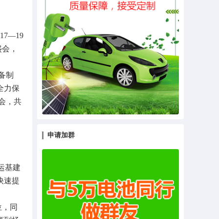
7—19
盛会，
备制
全力保
会，共
申请加群
运基建
快速提
位，同