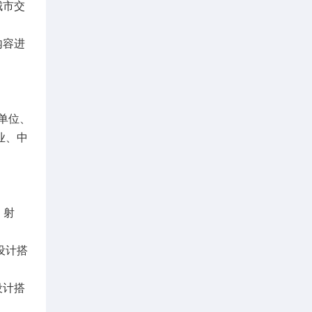
城市交
内容进
单位、
业、中
、射
设计搭
设计搭