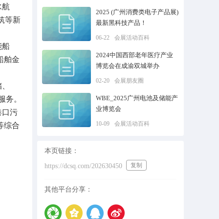
水航
2025 (广州消费类电子产品展)
筑等新
最新黑科技产品！
06-22
会展活动百科
能船
2024中国西部老年医疗产业
船舶金
博览会在成渝双城举办
02-20
会展朋友圈
储、
WBE_2025广州电池及储能产
服务。
业博览会
港口污
10-09
会展活动百科
等综合
本页链接：
复制
https://dcsq.com/202630450
其他平台分享：