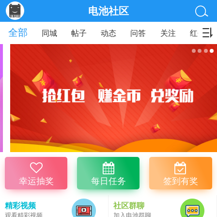
电池社区
全部
同城
帖子
动态
问答
关注
红包
幸运抽奖
每日任务
签到有奖
精彩视频
社区群聊
观看精彩视频
加入电池群聊