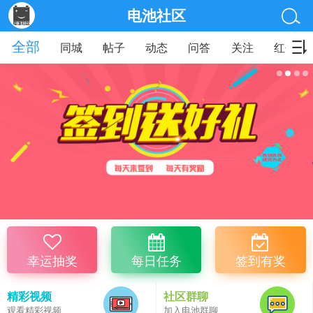
电池社区
全部
同城
帖子
动态
问答
关注
红包
幸运抽奖
每日任务
签到有奖
精彩视频
社区群聊
观看精彩视频
加入电池群聊