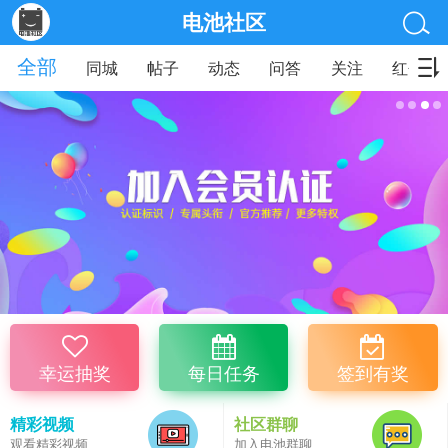
电池社区
全部
同城
帖子
动态
问答
关注
红包
幸运抽奖
每日任务
签到有奖
精彩视频
社区群聊
观看精彩视频
加入电池群聊