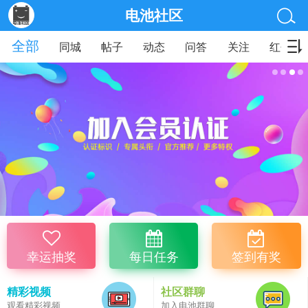
电池社区
全部
同城
帖子
动态
问答
关注
红包
幸运抽奖
每日任务
签到有奖
精彩视频
社区群聊
观看精彩视频
加入电池群聊