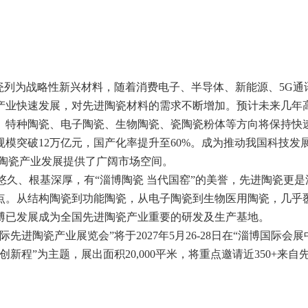
瓷列为战略性新兴材料，随着消费电子、半导体、新能源、5G通
产业快速发展，对先进陶瓷材料的需求不断增加。预计未来几年
、特种陶瓷、电子陶瓷、生物陶瓷、瓷陶瓷粉体等方向将保持快
场规模突破12万亿元，国产化率提升至60%。成为推动我国科技发
进陶瓷产业发展提供了广阔市场空间。
悠久、根基深厚，有“淄博陶瓷 当代国窑”的美誉，先进陶瓷更是
点。从结构陶瓷到功能陶瓷，从电子陶瓷到生物医用陶瓷，几乎
博已发展成为全国先进陶瓷产业重要的研发及生产基地。
先进陶瓷产业展览会”将于2027年5月26-28日在“淄博国际会展
新程”为主题，展出面积20,000平米，将重点邀请近350+来自