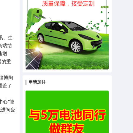
讯、生
高端结
速增
展的重
淄博陶
申请加群
覆盖了
中心”隆
先进陶瓷