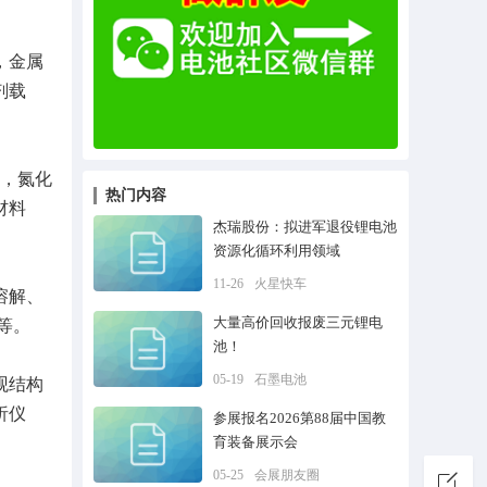
，金属
剂载
粉，氮化
热门内容
材料
杰瑞股份：拟进军退役锂电池
资源化循环利用领域
11-26
火星快车
溶解、
大量高价回收报废三元锂电
等。
池！
05-19
石墨电池
观结构
析仪
参展报名2026第88届中国教
育装备展示会
05-25
会展朋友圈