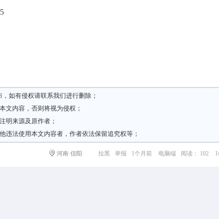
5
布，如有侵权请
联系我们
进行删除；
载本文内容，否则将视为侵权；
请注明来源及原作者；
其他违法使用本文内容者，作者依法保留追究权等；
河南·信阳
拉黑
举报
1个月前
电脑端
阅读： 102