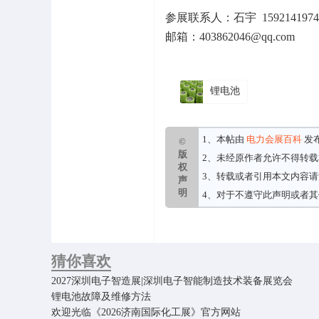
参展联系人：石宇 1592141974
邮箱：403862046@qq.com
锂电池
1、本帖由
电力会展百科
发
©
版
2、未经原作者允许不得转
权
3、转载或者引用本文内容
声
明
4、对于不遵守此声明或者
猜你喜欢
2027深圳电子智造展|深圳电子智能制造技术装备展览会
锂电池故障及维修方法
欢迎光临《2026济南国际化工展》官方网站