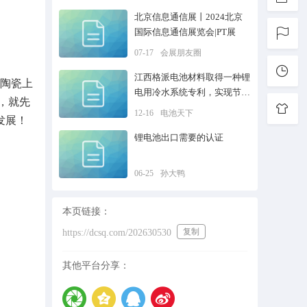
北京信息通信展丨2024北京
国际信息通信展览会|PT展
07-17
会展朋友圈
江西格派电池材料取得一种锂
进陶瓷上
电用冷水系统专利，实现节能
，就先
效果
12-16
电池天下
发展！
锂电池出口需要的认证
06-25
孙大鸭
本页链接：
复制
https://dcsq.com/202630530
其他平台分享：