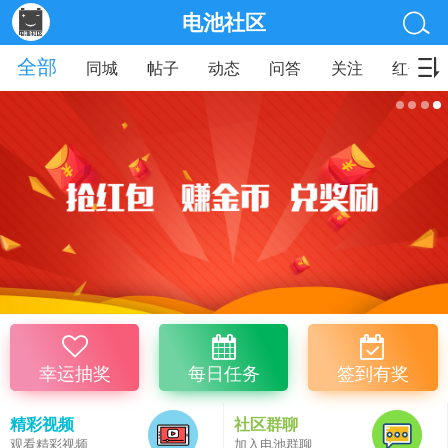
电池社区
全部
同城
帖子
动态
问答
关注
红包
幸运抽奖
每日任务
签到有奖
精彩视频
社区群聊
观看精彩视频
加入电池群聊