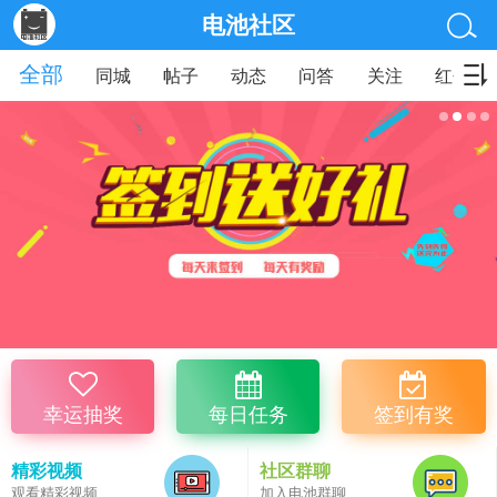
电池社区
全部
同城
帖子
动态
问答
关注
红包
幸运抽奖
每日任务
签到有奖
精彩视频
社区群聊
观看精彩视频
加入电池群聊