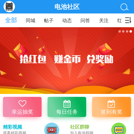
电池社区
全部
同城
帖子
动态
问答
关注
红包
幸运抽奖
每日任务
签到有奖
精彩视频
社区群聊
观看精彩视频
加入电池群聊