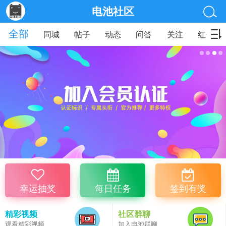
电池社区
全部
同城
帖子
动态
问答
关注
红包
幸运抽奖
每日任务
签到有奖
精彩视频
社区群聊
观看精彩视频
加入电池群聊