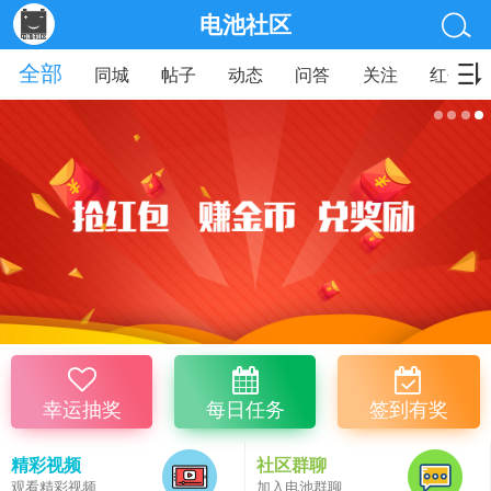
电池社区
全部
同城
帖子
动态
问答
关注
红包
幸运抽奖
每日任务
签到有奖
精彩视频
社区群聊
观看精彩视频
加入电池群聊