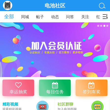
电池社区
全部
同城
帖子
动态
问答
关注
红包
幸运抽奖
每日任务
签到有奖
精彩视频
社区群聊
观看精彩视频
加入电池群聊