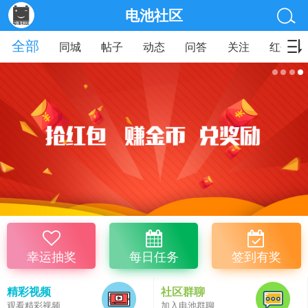
电池社区
全部
同城
帖子
动态
问答
关注
红包
幸运抽奖
每日任务
签到有奖
精彩视频
社区群聊
观看精彩视频
加入电池群聊