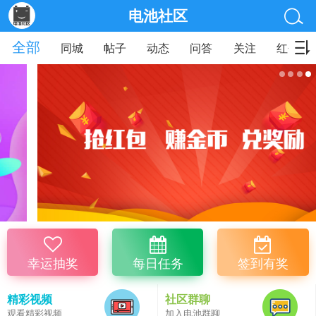
电池社区
全部
同城
帖子
动态
问答
关注
红包
幸运抽奖
每日任务
签到有奖
精彩视频
社区群聊
观看精彩视频
加入电池群聊