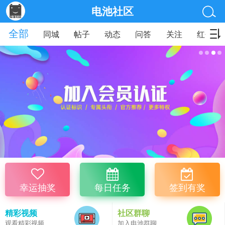
电池社区
全部
同城
帖子
动态
问答
关注
红包
幸运抽奖
每日任务
签到有奖
精彩视频
社区群聊
观看精彩视频
加入电池群聊