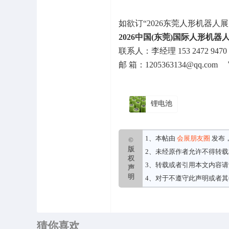
如欲订“2026东莞人形机器
2026中国(东莞)国际人形机
联系人：李经理 153 2472 94
邮 箱：1205363134@qq.com 
锂电池
1、本帖由
会展朋友圈
发布
©
版
2、未经原作者允许不得转
权
3、转载或者引用本文内容
声
明
4、对于不遵守此声明或者
猜你喜欢