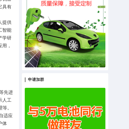
它具有
人提供
工智能
产学研
应用，
申请加群
等先进
示人工
理等。
自适应
户体