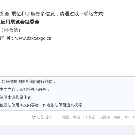
人展览会”展位和了解更多信息，请通过以下联络方式:
器人应用展览会组委会
70（同微信）
官 网：www.dzxxexpo.cn
，如有侵权请
联系我们
进行删除；
载本文内容，否则将视为侵权；
请注明来源及原作者；
其他违法使用本文内容者，作者依法保留追究权等；
江苏·苏州
拉黑
举报
1个月前
电脑端
阅读： 95