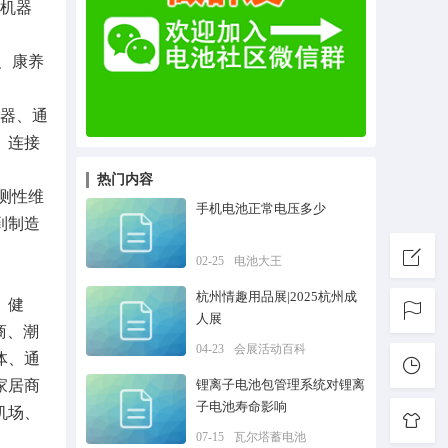
能机器
、康养
制器、通
、连接
热门内容
测性维
手机电池正常电压多少
到制造
02-25
电池大王
杭州情趣用品展|2025杭州成
、健
人展
商、潮
04-23
会展活动百科
体、通
家居商
锂离子电池包管理系统对锂离
子电池寿命影响
机场、
07-15
瓦尔塔蓄电池