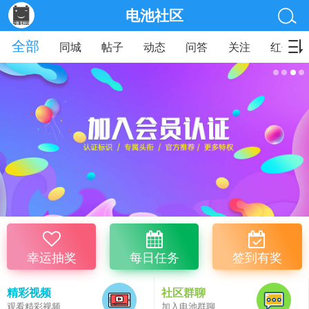
电池社区
全部
同城
帖子
动态
问答
关注
红包
幸运抽奖
每日任务
签到有奖
精彩视频
社区群聊
观看精彩视频
加入电池群聊