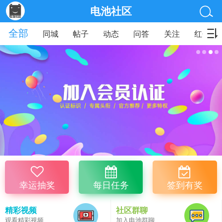
电池社区
全部
同城
帖子
动态
问答
关注
红包
幸运抽奖
每日任务
签到有奖
精彩视频
社区群聊
观看精彩视频
加入电池群聊