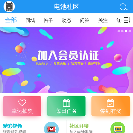
电池社区
全部
同城
帖子
动态
问答
关注
红包
幸运抽奖
每日任务
签到有奖
精彩视频
社区群聊
观看精彩视频
加入电池群聊