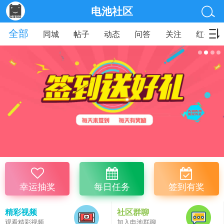
电池社区
全部
同城
帖子
动态
问答
关注
红包
幸运抽奖
每日任务
签到有奖
精彩视频
社区群聊
观看精彩视频
加入电池群聊