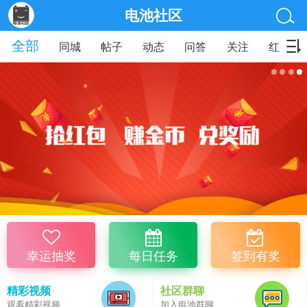
电池社区
全部
同城
帖子
动态
问答
关注
红包
幸运抽奖
每日任务
签到有奖
精彩视频
社区群聊
观看精彩视频
加入电池群聊