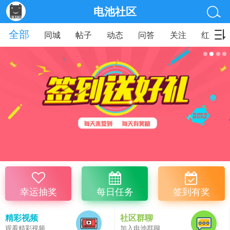
电池社区
全部
同城
帖子
动态
问答
关注
红包
幸运抽奖
每日任务
签到有奖
精彩视频
社区群聊
观看精彩视频
加入电池群聊