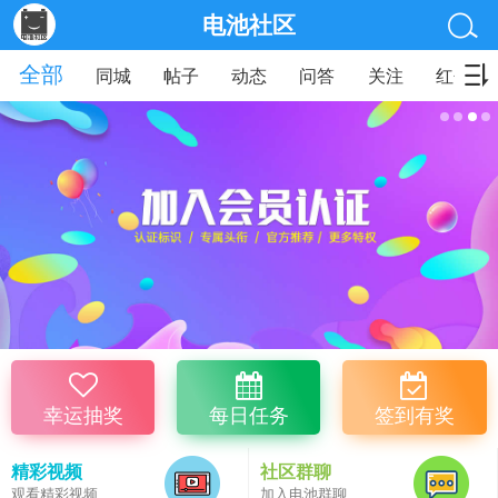
电池社区
全部
同城
帖子
动态
问答
关注
红包
幸运抽奖
每日任务
签到有奖
精彩视频
社区群聊
观看精彩视频
加入电池群聊