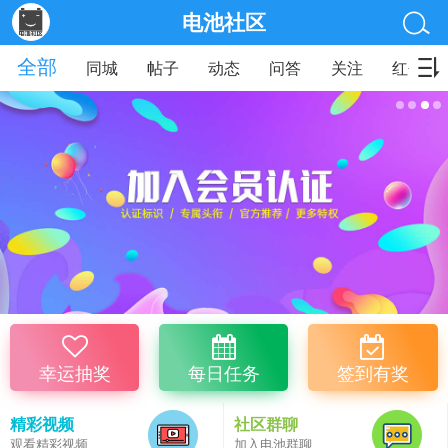
电池社区
全部
同城
帖子
动态
问答
关注
红包
幸运抽奖
每日任务
签到有奖
精彩视频
社区群聊
观看精彩视频
加入电池群聊