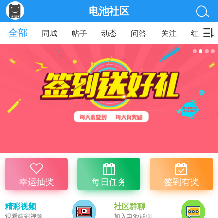
电池社区
全部
同城
帖子
动态
问答
关注
红包
幸运抽奖
每日任务
签到有奖
精彩视频
社区群聊
观看精彩视频
加入电池群聊