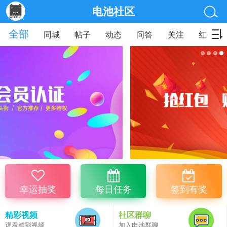
电池社区
全部
同城
帖子
动态
问答
关注
红包
幸运抽奖
每日任务
签到有奖
精彩视频
社区群聊
观看精彩视频
加入电池群聊