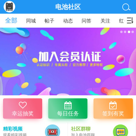
电池社区
全部
同城
帖子
动态
问答
关注
红包
幸运抽奖
每日任务
签到有奖
精彩视频
社区群聊
观看精彩视频
加入电池群聊