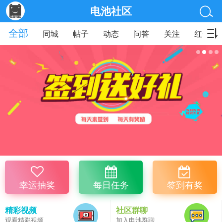
电池社区
全部
同城
帖子
动态
问答
关注
红包
幸运抽奖
每日任务
签到有奖
精彩视频
社区群聊
观看精彩视频
加入电池群聊