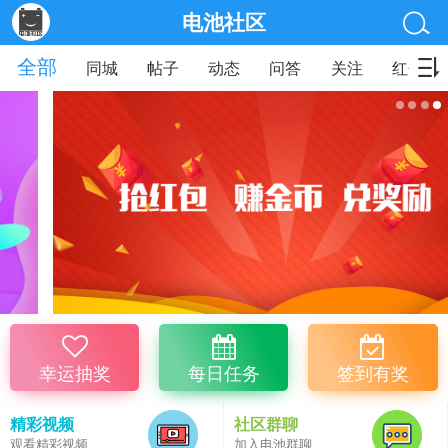
电池社区
全部
同城
帖子
动态
问答
关注
红包
幸运抽奖
每日任务
签到有奖
精彩视频
社区群聊
观看精彩视频
加入电池群聊