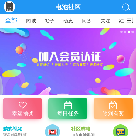
电池社区
全部
同城
帖子
动态
问答
关注
红包
幸运抽奖
每日任务
签到有奖
精彩视频
社区群聊
观看精彩视频
加入电池群聊