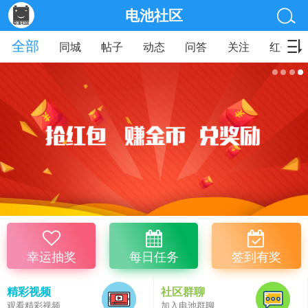
电池社区
全部
同城
帖子
动态
问答
关注
红包
幸运抽奖
每日任务
签到有奖
精彩视频
社区群聊
观看精彩视频
加入电池群聊