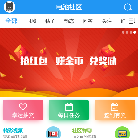
电池社区
全部
同城
帖子
动态
问答
关注
红包
幸运抽奖
每日任务
签到有奖
精彩视频
社区群聊
观看精彩视频
加入电池群聊