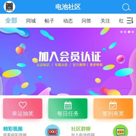
电池社区
全部
同城
帖子
动态
问答
关注
红包
幸运抽奖
每日任务
签到有奖
精彩视频
社区群聊
观看精彩视频
加入电池群聊