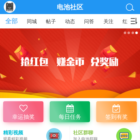
电池社区
全部
同城
帖子
动态
问答
关注
红包
幸运抽奖
每日任务
签到有奖
精彩视频
社区群聊
观看精彩视频
加入电池群聊