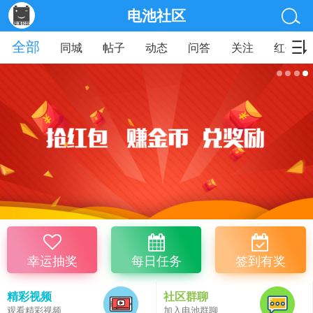
电池社区
全部
同城
帖子
动态
问答
关注
红包
幸运抽奖
每日任务
签到有奖
精彩视频
社区群聊
观看精彩视频
加入电池群聊