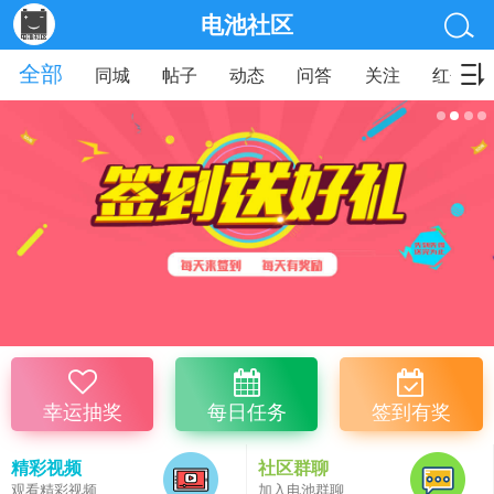
电池社区
全部
同城
帖子
动态
问答
关注
红包
幸运抽奖
每日任务
签到有奖
精彩视频
社区群聊
观看精彩视频
加入电池群聊